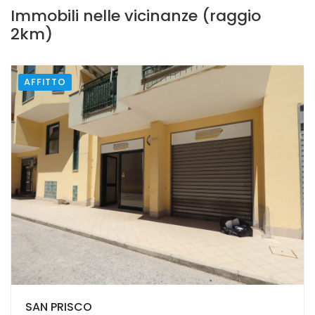
€ 500,00
Immobili nelle vicinanze (raggio
2km)
AFFITTO
SAN PRISCO
SAN PRISCO