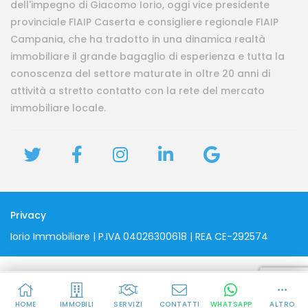
dell'impegno di Giacomo Iorio, oggi vice presidente
provinciale FIAIP Caserta e consigliere regionale FIAIP
Campania, che ha tradotto in una dinamica realtà
immobiliare il grande bagaglio di esperienza e tutta la
conoscenza del settore maturate in oltre 20 anni di
attività a stretto contatto con la rete del mercato
immobiliare locale.
Privacy
Iorio Immobiliare | P.IVA 04026300618 | REA CE-292574
Parla con Martina
Segreteria
HOME
IMMOBILI
SERVIZI
CONTATTI
WHATSAPP
ALTRO