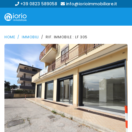
+39 0823 589058
info@iorioimmobiliare.it
HOME
IMMOBILI
RIF. IMMOBILE : LF 305