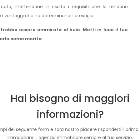
Via Mario Fiore
cato, mettendone in risalto i requisiti che lo rendono
€ 350,00
do i vantaggi che ne determinano il prestigio.
rebbe essere ammirata al buio. Metti in luce il tuo
verlo come merita.
Hai bisogno di maggiori
informazioni?
pi del seguente form e sarà nostro piacere risponderti il prima po
immobiliare: L'agenzia immobiliare sempre al tuo servizio.