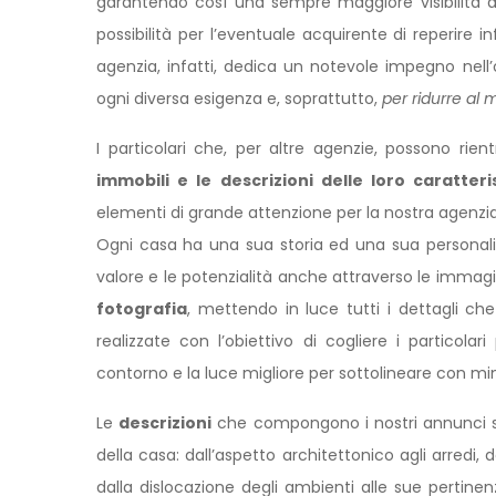
garantendo così una sempre maggiore visibilità a
possibilità per l’eventuale acquirente di reperire
agenzia, infatti, dedica un notevole impegno nell’o
ogni diversa esigenza e, soprattutto,
per ridurre al
I particolari che, per altre agenzie, possono rien
immobili e le descrizioni delle loro caratter
elementi di grande attenzione per la nostra agenzia
Ogni casa ha una sua storia ed una sua personalità
valore e le potenzialità anche attraverso le immagin
fotografia
, mettendo in luce tutti i dettagli ch
realizzate con l’obiettivo di cogliere i particolari
contorno e la luce migliore per sottolineare con mi
Le
descrizioni
che compongono i nostri
annunci
s
della casa: dall’aspetto architettonico agli arredi, 
dalla dislocazione degli ambienti alle sue pertinen