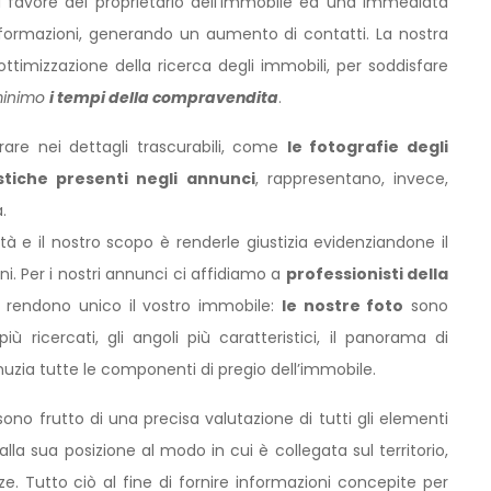
 favore del proprietario dell’immobile ed una immediata
 informazioni, generando un aumento di contatti. La nostra
ttimizzazione della ricerca degli immobili, per soddisfare
 minimo
i tempi della compravendita
.
trare nei dettagli trascurabili, come
le fotografie degli
istiche presenti negli annunci
, rappresentano, invece,
.
 e il nostro scopo è renderle giustizia evidenziandone il
i. Per i nostri annunci ci affidiamo a
professionisti della
e rendono unico il vostro immobile:
le nostre foto
sono
 più ricercati, gli angoli più caratteristici, il panorama di
nuzia tutte le componenti di pregio dell’immobile.
ono frutto di una precisa valutazione di tutti gli elementi
AFFITTO
dalla sua posizione al modo in cui è collegata sul territorio,
SANTA MARIA CAPUA VETERE
ze. Tutto ciò al fine di fornire informazioni concepite per