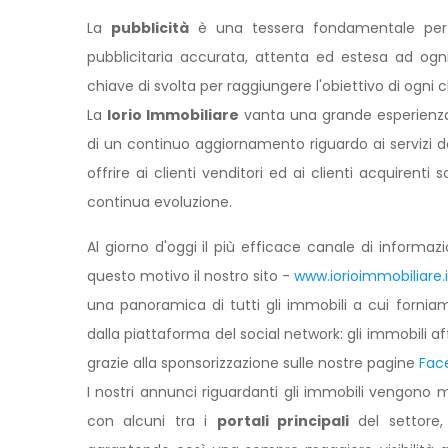
La
pubblicità
è una tessera fondamentale per 
pubblicitaria accurata, attenta ed estesa ad ogn
chiave di svolta per raggiungere l'obiettivo di ogni 
La
Iorio Immobiliare
vanta una grande esperienza 
di un continuo aggiornamento riguardo ai servizi de
offrire ai clienti venditori ed ai clienti acquiren
continua evoluzione.
Al giorno d'oggi il più efficace canale di informa
questo motivo il nostro sito -
www.iorioimmobiliare.i
una panoramica di tutti gli immobili a cui fornia
dalla piattaforma del social network: gli immobili aff
grazie alla sponsorizzazione sulle nostre pagine
Fac
I nostri annunci riguardanti gli immobili vengono 
con alcuni tra i
portali principali
del settor