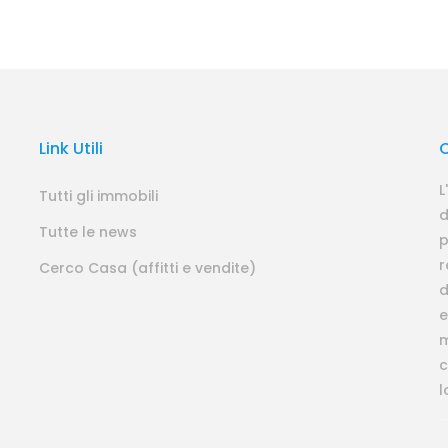
Link Utili
L
Tutti gli immobili
d
Tutte le news
p
r
Cerco Casa (affitti e vendite)
d
e
m
c
l