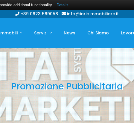
ovide additional functionality.
Details
+39 0823 589058
info@iorioimmobiliare.it
Immobili
Servizi
News
Chi Siamo
Lavor
Promozione Pubblicitaria