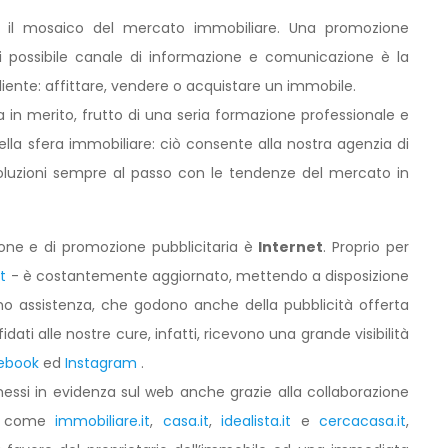
il mosaico del mercato immobiliare. Una promozione
i possibile canale di informazione e comunicazione è la
cliente: affittare, vendere o acquistare un immobile.
in merito, frutto di una seria formazione professionale e
lla sfera immobiliare: ciò consente alla nostra agenzia di
ti soluzioni sempre al passo con le tendenze del mercato in
zione e di promozione pubblicitaria è
Internet
. Proprio per
t
- è costantemente aggiornato, mettendo a disposizione
mo assistenza, che godono anche della pubblicità offerta
idati alle nostre cure, infatti, ricevono una grande visibilità
ebook
ed
Instagram
.
messi in evidenza sul web anche grazie alla collaborazione
e, come
immobiliare.it
,
casa.it
,
idealista.it
e
cercacasa.it
,