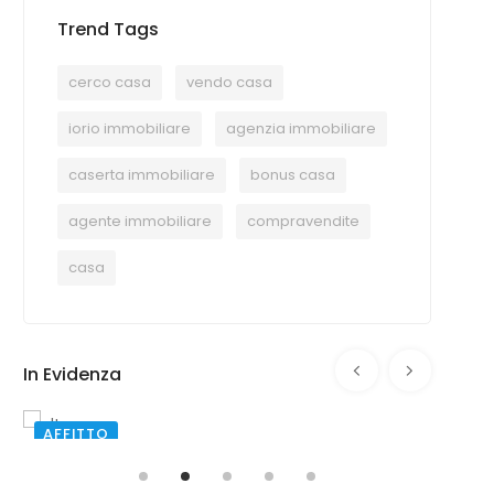
Trend Tags
cerco casa
vendo casa
iorio immobiliare
agenzia immobiliare
caserta immobiliare
bonus casa
agente immobiliare
compravendite
casa
In Evidenza
AFFITTO
VEND
SANTA MARIA CAPUA VETERE
SAN