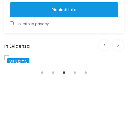
Richiedi Info
Ho letto la privacy.
In Evidenza
VENDITA
SANTA MARIA CAPUA VETERE
Via Francesco Lugnano
€ 60.000,00