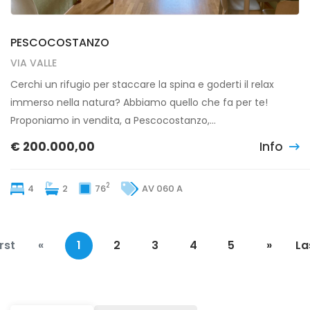
PESCOCOSTANZO
VIA VALLE
Cerchi un rifugio per staccare la spina e goderti il relax
immerso nella natura? Abbiamo quello che fa per te!
Proponiamo in vendita, a Pescocostanzo,...
€ 200.000,00
Info
2
4
2
76
AV 060 A
irst
«
1
2
3
4
5
»
La
(current)