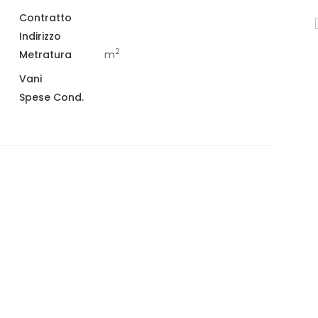
Contratto
VENDITA
Indirizzo
SANTA MARIA CAPUA VETERE
2
Metratura
m
€ 430.000,00
Vani
Spese Cond.