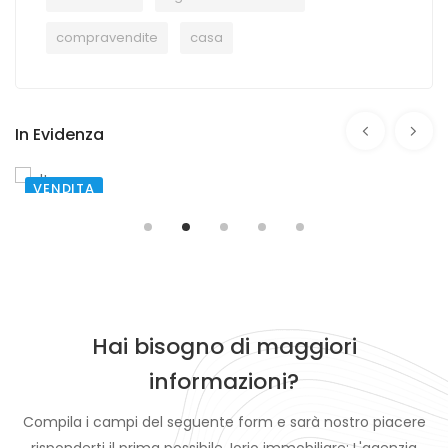
compravendite
casa
In Evidenza
VENDITA
SANTA MARIA CAPUA VETERE
TRAVERSA I DI VIA DEGLI ORTI
€ 80.000,00
Hai bisogno di maggiori
informazioni?
Compila i campi del seguente form e sarà nostro piacere
risponderti il prima possibile. Iorio immobiliare: L'agenzia