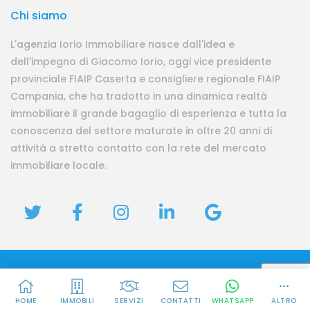
Chi siamo
L'agenzia Iorio Immobiliare nasce dall'idea e
dell'impegno di Giacomo Iorio, oggi vice presidente
provinciale FIAIP Caserta e consigliere regionale FIAIP
Campania, che ha tradotto in una dinamica realtà
immobiliare il grande bagaglio di esperienza e tutta la
conoscenza del settore maturate in oltre 20 anni di
attività a stretto contatto con la rete del mercato
immobiliare locale.
Privacy
Iorio Immobiliare | P.IVA 04026300618 | REA CE-292574
HOME
IMMOBILI
SERVIZI
CONTATTI
WHATSAPP
ALTRO