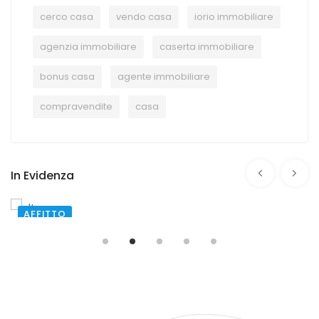
cerco casa
vendo casa
iorio immobiliare
agenzia immobiliare
caserta immobiliare
bonus casa
agente immobiliare
compravendite
casa
In Evidenza
AFFITTO
SANTA MARIA CAPUA VETERE
TRAVERSA I DI VIA DEGLI ORTI
€ 500,00