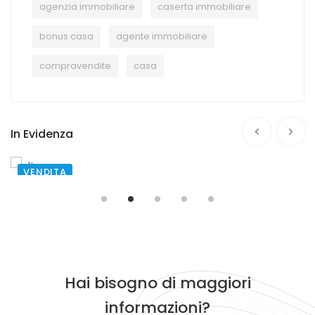
agenzia immobiliare
caserta immobiliare
bonus casa
agente immobiliare
compravendite
casa
In Evidenza
VENDITA
SANTA MARIA CAPUA VETERE
TRAVERSA I DI VIA DEGLI ORTI
€ 80.000,00
Hai bisogno di maggiori
informazioni?