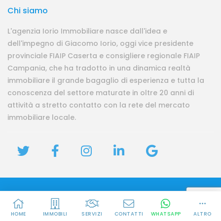
Chi siamo
L'agenzia Iorio Immobiliare nasce dall'idea e
dell'impegno di Giacomo Iorio, oggi vice presidente
provinciale FIAIP Caserta e consigliere regionale FIAIP
Campania, che ha tradotto in una dinamica realtà
immobiliare il grande bagaglio di esperienza e tutta la
conoscenza del settore maturate in oltre 20 anni di
attività a stretto contatto con la rete del mercato
immobiliare locale.
Privacy
Iorio Immobiliare | P.IVA 04026300618 | REA CE-292574
HOME
IMMOBILI
SERVIZI
CONTATTI
WHATSAPP
ALTRO