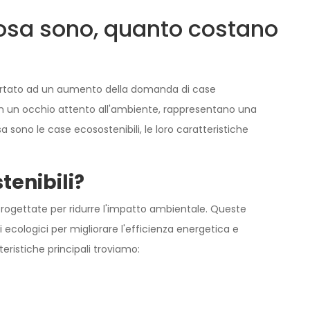
cosa sono, quanto costano
 portato ad un aumento della domanda di case
 con un occhio attento all'ambiente, rappresentano una
sono le case ecosostenibili, le loro caratteristiche
tenibili?
progettate per ridurre l'impatto ambientale. Queste
 ecologici per migliorare l'efficienza energetica e
eristiche principali troviamo:
VENDITA
VETERE
SANTA MARIA CAPUA VETERE
VIA GIOVANNI AMENDOLA
€ 135.000,00