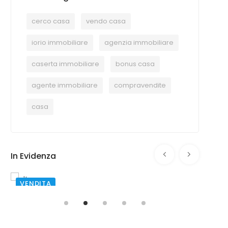
cerco casa
vendo casa
iorio immobiliare
agenzia immobiliare
caserta immobiliare
bonus casa
agente immobiliare
compravendite
casa
In Evidenza
AFFITTO
SANTA MARIA CAPUA VETERE
€ 2.500,00