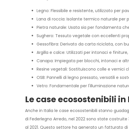
Legno: Flessibile e resistente, utilizzato per pa
Lana di roccia: Isolante termico naturale per pa
Pietra naturale: Usata sia per fondamenta che 
Sughero: Tessuto vegetale con eccellenti propr
Gessofibra: Derivato da carta riciclata, con bu
Argilla e calce: Utilizzati per intonaci e finiture
Canapa: Impiegata per blocchi, intonaci e altri 
Resine vegetali: Sostituiscono colle e vernici 
OSB: Pannelli di legno pressato, versatili e soste
Vetro: Fondamentale per l'illuminazione natura
Le case ecosostenibili in 
Anche in Italia le case ecosostenibili stanno guada
di Federlegno Arredo, nel 2022 sono state costruite
al 2021. Questo settore ha generato un fatturato di 