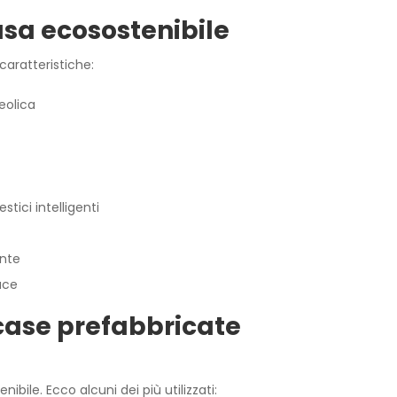
asa ecosostenibile
caratteristiche:
 eolica
tici intelligenti
ante
uce
e case prefabbricate
nibile. Ecco alcuni dei più utilizzati: