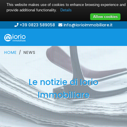
This website makes use of cookies to enhance browsing experience and
provide additional functionality.
Details
Allow cookies
+39 0823 589058
info@iorioimmobiliare.it
HOME
NEWS
Le notizie di Iorio
Immobiliare