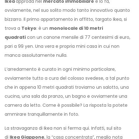
Ikea
approda nel
mercato immobiliare
e lo fa,
ovviamente, nel suo solito modo tanto innovativo quanto
bizzarro. Il primo appartamento in affitto, targato Ikea, si
trova a
Tokyo
: è un
monolocale di 10 metri
quadrati
con un canone mensile di 77 centesimi di euro,
pari a 99 yen. Una vera e propria mini casa in cui non
manca assolutamente nulla.
L’arredamento è curato in ogni minimo particolare,
ovviamente tutto a cura del colosso svedese, a tal punto
che in appena 10 metri quadrati troviamo un salotto, una
cucina, una sala da pranzo, un bagno e ovviamente una
camera da letto. Come è possibile? La risposta la potete
ammirare tranquillamente in foto.
La stravaganza di Ikea non si ferma qui. Infatti, sul sito
di
Ikea Giappone
, la “casa concentrata”, meglio nota