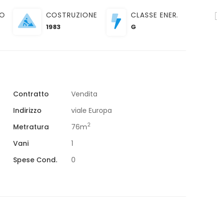
TO
COSTRUZIONE
CLASSE ENER.
VENDITA
1983
G
SANTA MARIA CAPUA VETERE
Via Francesco Lugnano
€ 60.000,00
Contratto
Vendita
Indirizzo
viale Europa
2
Metratura
76m
Vani
1
Spese Cond.
0