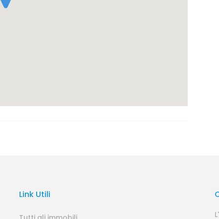
Link Utili
L
Tutti gli immobili