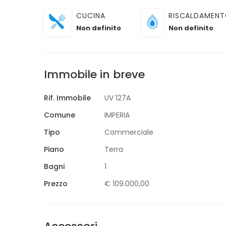
CUCINA
RISCALDAMEN
AFFITTO
Non definito
Non definito
SANTA MARIA CAPUA VETERE
Via Mazzocchi
€ 900,00
Immobile in breve
Rif. Immobile
UV 127A
Comune
IMPERIA
Tipo
Commerciale
Piano
Terra
Bagni
1
Prezzo
€ 109.000,00