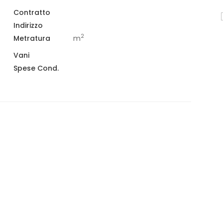
Contratto
VENDITA
Indirizzo
PESCOCOSTANZO
2
Metratura
m
VIA VALLE
Vani
€ 200.000,00
Spese Cond.